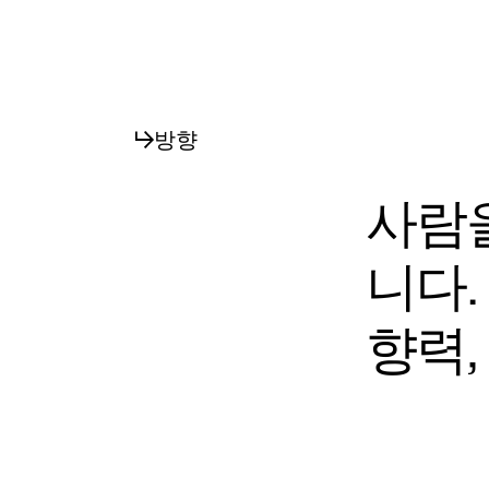
방향
사람
니다.
향력,