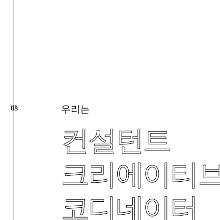
우리는
01
02
03
컨설턴트
크리에이티
코디네이터