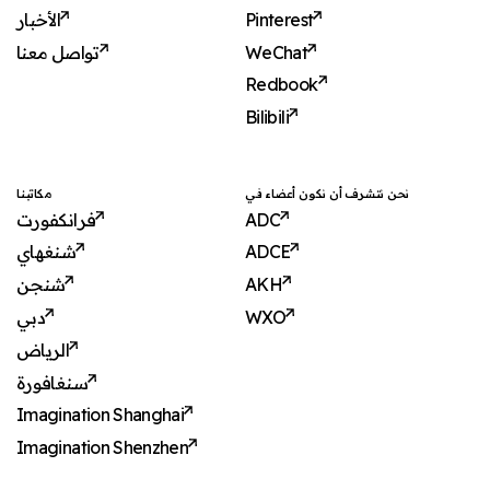
الأخبار
Pinterest
تواصل معنا
WeChat
Redbook
Bilibili
نحن نتشرف أن نكون أعضاء في
مكاتبنا
فرانكفورت
ADC
شنغهاي
ADCE
شنجن
AKH
دبي
WXO
الرياض
سنغافورة
Imagination Shanghai
Imagination Shenzhen